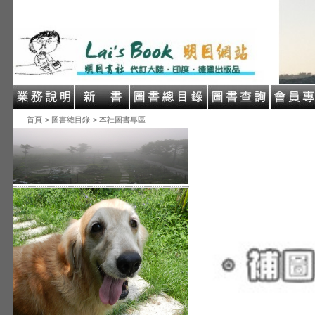
首頁
> 圖書總目錄
> 本社圖書專區