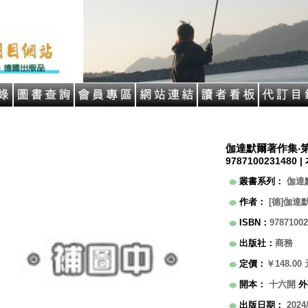
伽達默爾著作集‧第
9787100231480 |
叢書系列
：
伽達
作者
：
[德]伽達默爾
ISBN
：
97871002
出版社
：
商務
定價
：
￥148.00
開本
：
十六開
外
出版日期
：
2024