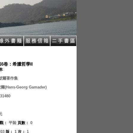
6卷：希臘哲學II
 本
默爾著作集
(Hans-Georg Gamader)
31480
元
觀
：
平裝
頁數
：
0
/03
版
：
1
次
：
1