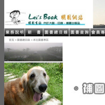
首頁
> 圖書總目錄
> 本社圖書專區