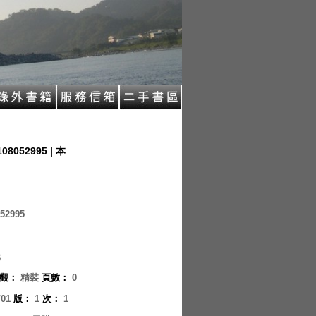
108052995 | 本
52995
元
觀
：
精裝
頁數
：
0
/01
版
：
1
次
：
1