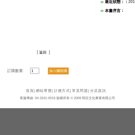
最近狀態：
：
201
：
本書序言
|
|
返回
訂購數量:
首頁
|
網站導覽
|
計價方式
|
常見問題
|
分店資訊
客服專線: 04-2631-6516 版權所有 © 2009 明目文化事業有限公司