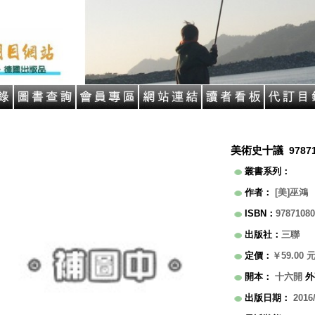
美術史十議
9787
叢書系列
：
作者
：
[美]巫鴻
ISBN
：
97871080
出版社
：
三聯
定價
：
￥59.00
開本
：
十六開
外
出版日期
：
2016