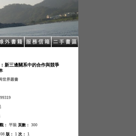
︰新三邊關系中的合作與競爭
 本
與世界叢書
99319
民
元
觀
：
平裝
頁數
：
300
/08
版
：
1
次
：
1