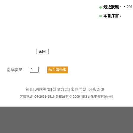
最近狀態：
：
201
：
本書序言
|
|
返回
訂購數量:
首頁
|
網站導覽
|
計價方式
|
常見問題
|
分店資訊
客服專線: 04-2631-6516 版權所有 © 2009 明目文化事業有限公司