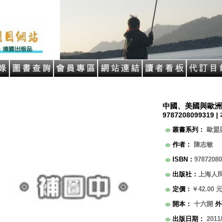
中國、美國與歐洲
9787208099319 |
叢書系列
：
歐盟
作者
：
陳志敏
ISBN
：
97872080
出版社
：
上海人
定價
：
￥42.00
開本
：
十六開
外
出版日期
：
2011