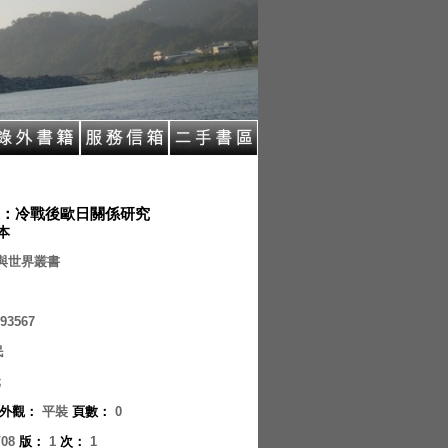
：冷戰後歐日關係研究
 本
與世界叢書
93567
民
元
外觀
：
平裝
頁數
：
0
/08
版
：
1
次
：
1