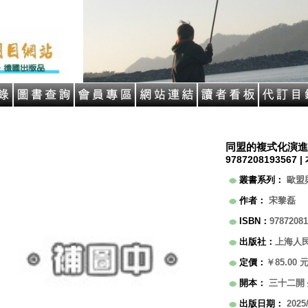
同盟的複式化演進
9787208193567 |
叢書系列
：
歐盟
作者
：
宋黎磊
ISBN
：
97872081
出版社
：
上海人
定價
：
￥85.00
開本
：
三十二開
出版日期
：
2025