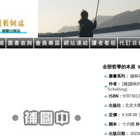
全部哲學的本原
叢書系列
：
謝林
作者
：
[德]謝林(Fr
Schelling)
ISBN
：
97873013
出版社
：
北京大
定價
：
￥108.00
開本
：
十六開
外
出版日期
：
2023