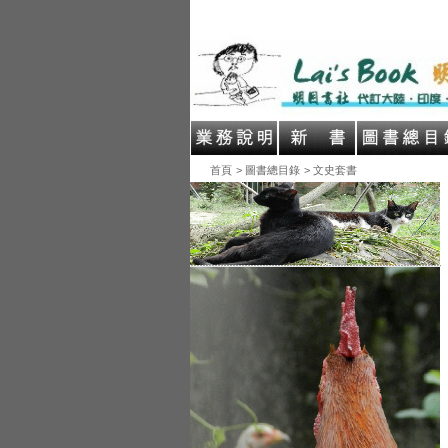
首頁
> 圖書總目錄
> 文史套書