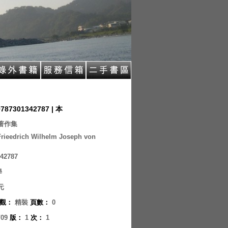
9787301342787 | 本
著作集
ieedrich Wilhelm Joseph von
42787
學
元
觀
：
精裝
頁數
：
0
/09
版
：
1
次
：
1