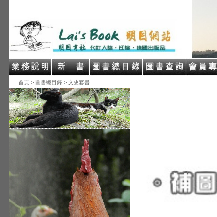
首頁
> 圖書總目錄
> 文史套書