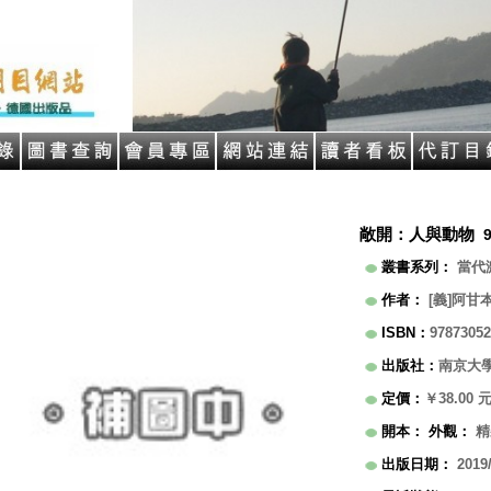
敞開：人與動物
叢書系列
：
當代
作者
：
[義]阿甘本(
ISBN
：
97873052
出版社
：
南京大
定價
：
￥38.00
開本
：
外觀
：
精
出版日期
：
2019