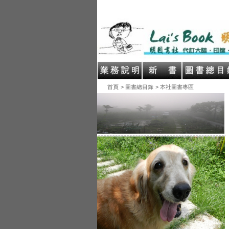
首頁
> 圖書總目錄
> 本社圖書專區