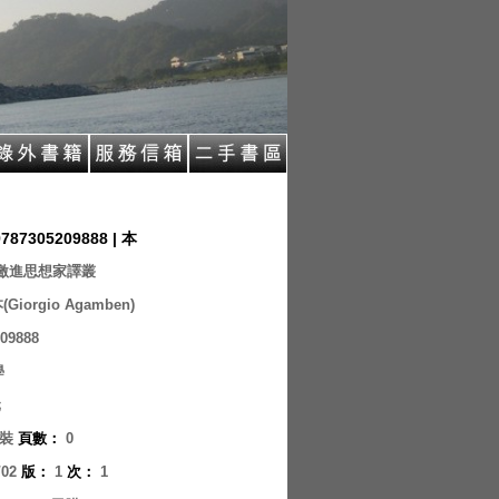
9787305209888 | 本
激進思想家譯叢
Giorgio Agamben)
09888
學
元
裝
頁數
：
0
/02
版
：
1
次
：
1