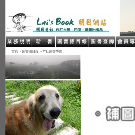
首頁
> 圖書總目錄
> 本社圖書專區