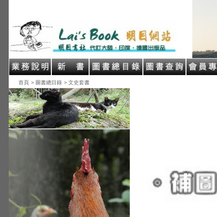
首頁
> 圖書總目錄
> 文史套書