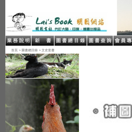
首頁
> 圖書總目錄
> 文史套書