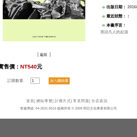
出版日期
：
2016
最近狀態：
：
：
本書序言
黑頭凡人的起源
|
|
返回
實售價：
NT540
元
訂購數量:
首頁
|
網站導覽
|
計價方式
|
常見問題
|
分店資訊
客服專線: 04-2631-6516 版權所有 © 2009 明目文化事業有限公司