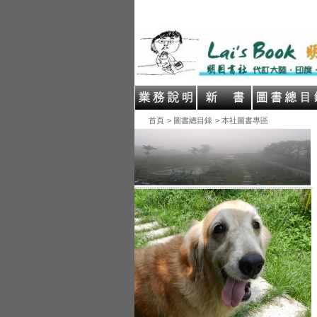
首頁
> 圖書總目錄
> 本社圖書專區