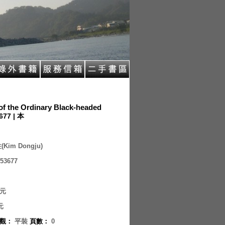
f the Ordinary Black-headed
677 | 本
Kim Dongju)
53677
元
元
觀
：
平裝
頁數
：
0