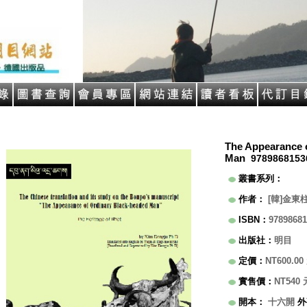
The Appearance o
Man
9789868153
叢書系列
：
作者
：
[韓]金東柱(
ISBN
：
97898681
出版社
：
明目
定價
：
NT600.00
實售價
：
NT540
開本
：
十六開
外