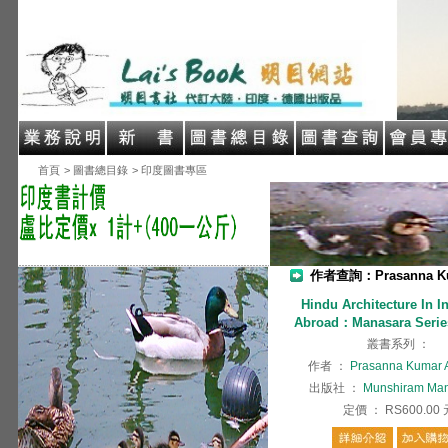
首頁
> 圖書總目錄
> 印度圖書專區
作者查詢：Prasanna Ku
Hindu Architecture In I
Abroad：Manasara Series
叢書系列
：
作者
：
Prasanna Kumar 
出版社
：
Munshiram Man
定價
：
RS600.00