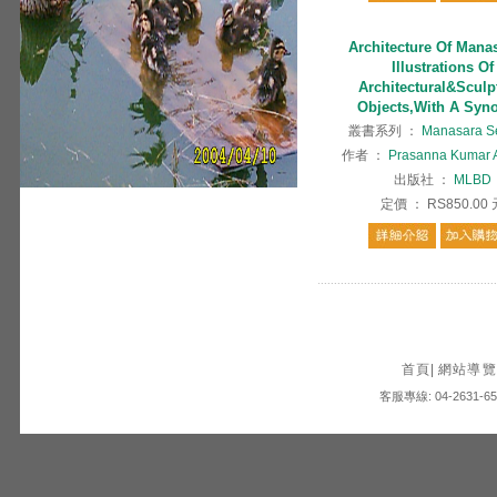
Architecture Of Man
Illustrations Of
Architectural&Sculp
Objects,With A Syn
叢書系列
：
Manasara Se
作者
：
Prasanna Kumar 
出版社
：
MLBD
定價
：
RS850.00
首頁
|
網站導覽
客服專線: 04-2631