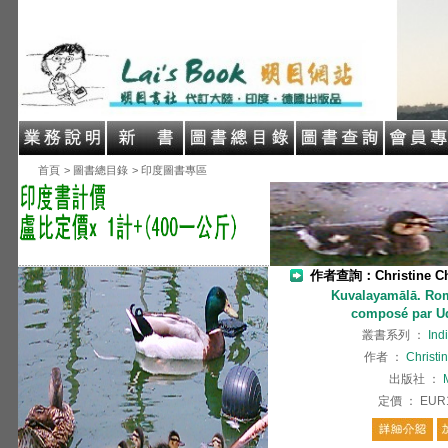
首頁
> 圖書總目錄
> 印度圖書專區
作者查詢：Christine Ch
Kuvalayamālā. Rom
composé par U
叢書系列
：
Indi
作者
：
Christi
出版社
：
定價
：
EUR