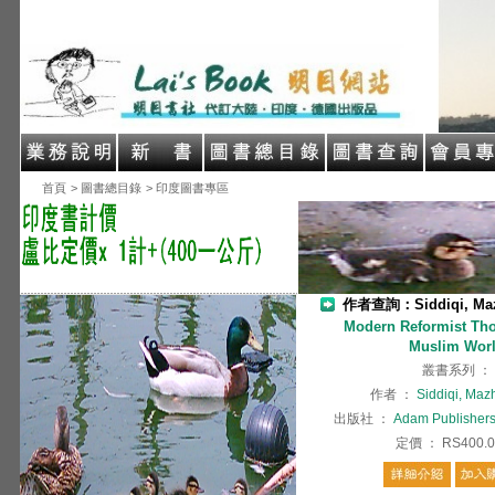
首頁
> 圖書總目錄
> 印度圖書專區
作者查詢：Siddiqi, Maz
Modern Reformist Tho
Muslim Wor
叢書系列
：
作者
：
Siddiqi, Maz
出版社
：
Adam Publishers 
定價
：
RS400.