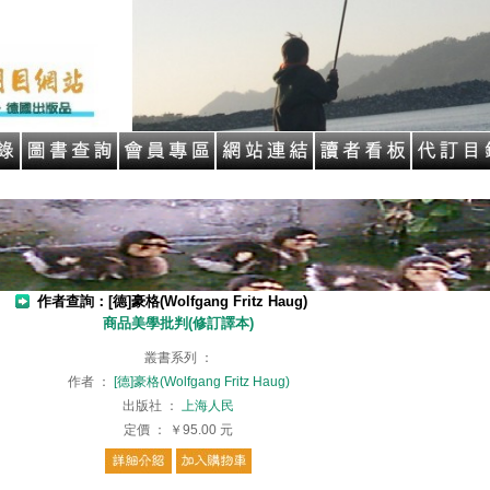
作者查詢：[德]豪格(Wolfgang Fritz Haug)
商品美學批判(修訂譯本)
叢書系列
：
作者
：
[德]豪格(Wolfgang Fritz Haug)
出版社
：
上海人民
定價
：
￥95.00
元