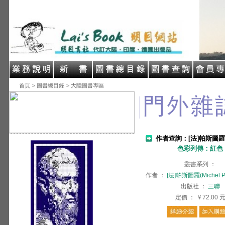
首頁
> 圖書總目錄
> 大陸圖書專區
作者查詢：[法]帕斯圖羅(Mic
色彩列傳：紅色
叢書系列
：
作者
：
[法]帕斯圖羅(Michel Pa
出版社
：
三聯
定價
：
￥72.00