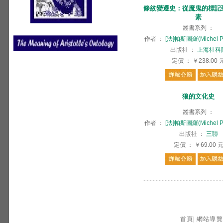
條紋變遷史：從魔鬼的標記
素
叢書系列
：
作者
：
[法]帕斯圖羅(Michel Pa
出版社
：
上海社科
定價
：
￥238.00
狼的文化史
叢書系列
：
作者
：
[法]帕斯圖羅(Michel Pa
出版社
：
三聯
定價
：
￥69.00
首頁
|
網站導覽