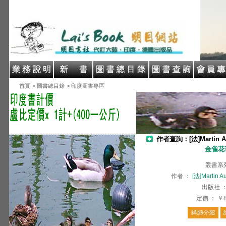
首頁
> 圖書總目錄
> 印度圖書專區
作者查詢：[法]Martin A
金雀花
叢書系
作者
：
[法]Martin 
出版社
定價
：
￥8