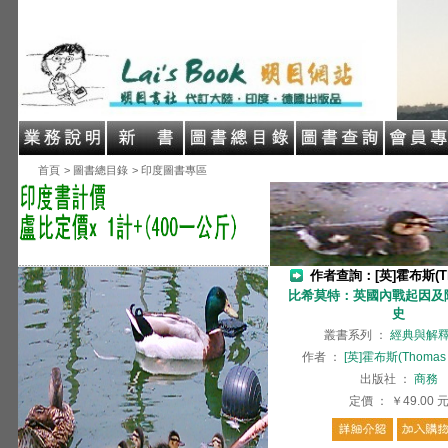
首頁
> 圖書總目錄
> 印度圖書專區
作者查詢：[英]霍布斯(Tho
比希莫特：英國內戰起因及
史
叢書系列
：
經典與解
作者
：
[英]霍布斯(Thomas 
出版社
：
商務
定價
：
￥49.00