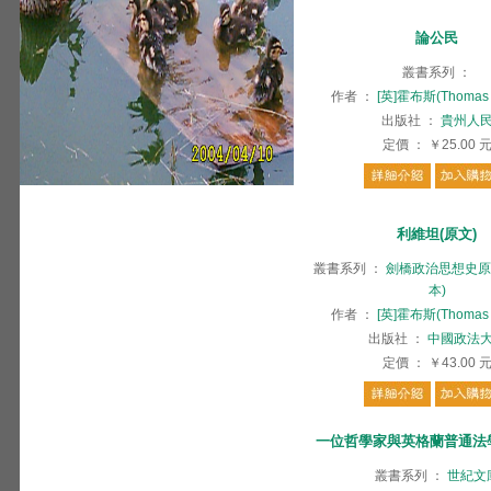
論公民
叢書系列
：
作者
：
[英]霍布斯(Thomas 
出版社
：
貴州人
定價
：
￥25.00
利維坦(原文)
叢書系列
：
劍橋政治思想史原
本)
作者
：
[英]霍布斯(Thomas 
出版社
：
中國政法
定價
：
￥43.00
一位哲學家與英格蘭普通法
叢書系列
：
世紀文