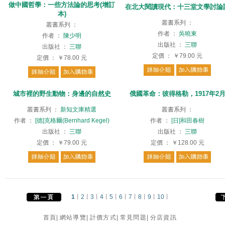
做中國哲學：一些方法論的思考(增訂
在北大閱讀現代：十三堂文學討論
本)
叢書系列
：
叢書系列
：
作者
：
吳曉東
作者
：
陳少明
出版社
：
三聯
出版社
：
三聯
定價
：
￥79.00
元
定價
：
￥78.00
元
城市裡的野生動物：身邊的自然史
俄國革命：彼得格勒，1917年2
叢書系列
：
新知文庫精選
叢書系列
：
作者
：
[德]克格爾(Bernhard Kegel)
作者
：
[日]和田春樹
出版社
：
三聯
出版社
：
三聯
定價
：
￥79.00
元
定價
：
￥128.00
元
1
2
3
4
5
6
7
8
9
10
首頁
|
網站導覽
|
計價方式
|
常見問題
|
分店資訊