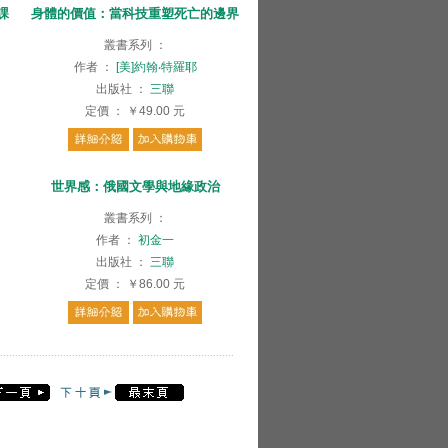
課
身體的價值：當科技重塑死亡的邊界
叢書系列
：
作者
：
[美]約翰‧特羅耶
出版社
：
三聯
定價
：
￥49.00
元
月
世界感：俄國文學與地緣政治
叢書系列
：
作者
：
初金一
出版社
：
三聯
定價
：
￥86.00
元