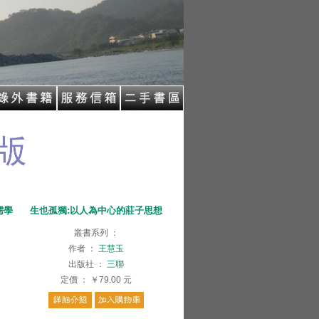
儒學
生也孤獨:以人為中心的莊子思想
叢書系列
：
作者
：
王慧玉
出版社
：
三聯
定價
：
￥79.00
元