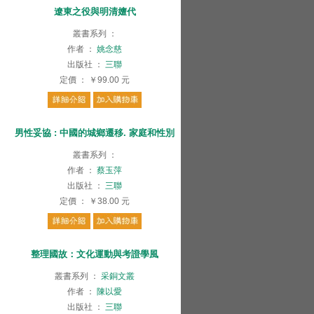
遼東之役與明清嬗代
叢書系列
：
作者
：
姚念慈
出版社
：
三聯
定價
：
￥99.00
元
男性妥協 : 中國的城鄉遷移. 家庭和性別
叢書系列
：
作者
：
蔡玉萍
出版社
：
三聯
定價
：
￥38.00
元
整理國故：文化運動與考證學風
叢書系列
：
采銅文叢
作者
：
陳以愛
出版社
：
三聯