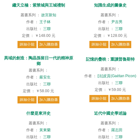
繼天立極：紫禁城與王城禮制
知識生成的圖像史
叢書系列
：
故宮新知
叢書系列
：
作者
：
王子林
作者
：
尹吉男
出版社
：
三聯
出版社
：
三聯
定價
：
￥148.00
元
定價
：
￥128.00
元
異域的創造：陶晶孫留日一代的精神原
記憶的疊映：重讀普魯斯特
鄉
叢書系列
：
叢書系列
：
作者
：
[法]皮貢(Gaëtan Picon)
作者
：
嚴安生
出版社
：
三聯
出版社
：
三聯
定價
：
￥59.00
元
定價
：
￥58.00
元
什麼是東洋史
近代中國史學述論
叢書系列
：
叢書系列
：
作者
：
黃東蘭
作者
：
羅志田
出版社
：
三聯
出版社
：
三聯