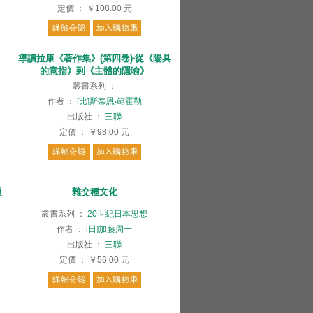
定價
：
￥108.00
元
導讀拉康《著作集》(第四卷)‧從《陽具
的意指》到《主體的隱喻》
叢書系列
：
作者
：
[比]斯蒂恩‧範霍勒
出版社
：
三聯
定價
：
￥98.00
元
題
雜交種文化
叢書系列
：
20世紀日本思想
作者
：
[日]加藤周一
出版社
：
三聯
定價
：
￥56.00
元