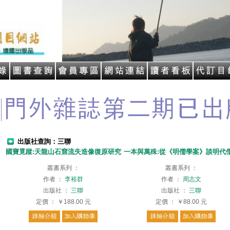
出版社查詢：三聯
國寶覓蹤:天龍山石窟流失造像復原研究
一本與萬殊:從《明儒學案》談明代
叢書系列
：
叢書系列
：
作者
：
李裕群
作者
：
周志文
出版社
：
三聯
出版社
：
三聯
定價
：
￥188.00
元
定價
：
￥88.00
元