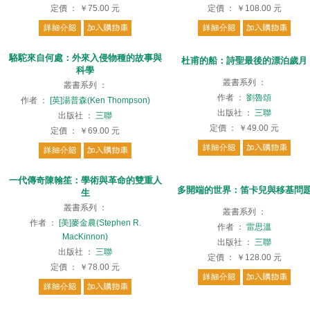
定價
：
￥75.00
元
定價
：
￥108.00
元
駱駝來自何處：外來入侵物種的故事與
杜甫的船：詩聖最後的漂泊歲月
科學
叢書系列
：
叢書系列
：
作者
：
劉魯頌
作者
：
[英]湯普森(Ken Thompson)
出版社
：
三聯
出版社
：
三聯
定價
：
￥49.00
元
定價
：
￥69.00
元
⼀代傳奇陳翰笙：學術與⾰命的雙重⼈
多開端的世界：笛卡兒與移基問
⽣
叢書系列
：
叢書系列
：
作者
：
[美]⿆⾦農(Stephen R.
作者
：
雷思溫
MacKinnon)
出版社
：
三聯
出版社
：
三聯
定價
：
￥128.00
元
定價
：
￥78.00
元