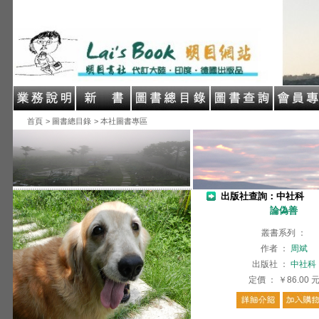
首頁
> 圖書總目錄
> 本社圖書專區
出版社查詢：中社科
論偽善
叢書系列
：
作者
：
周斌
出版社
：
中社科
定價
：
￥86.00