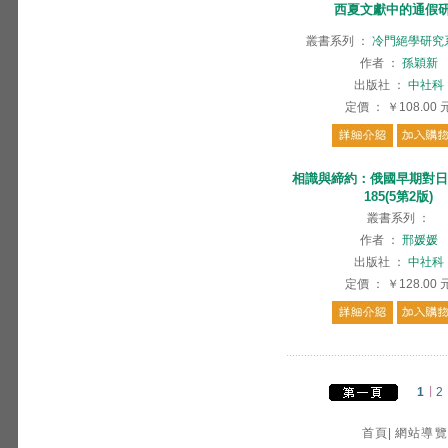
西夏文獻中的通假
叢書系列
：
冷門絕學研究
作者
：
孫穎新
出版社
：
中社科
定價
：
￥108.00
相識與締約：俄國早期對日交
185(5第2版)
叢書系列
：
作者
：
邢媛媛
出版社
：
中社科
定價
：
￥128.00
1
2
首頁
|
網站導覽