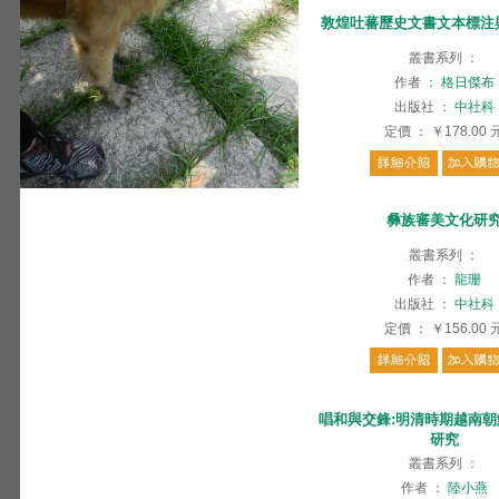
敦煌吐蕃歷史文書文本標注
叢書系列
：
作者
：
格日傑布
出版社
：
中社科
定價
：
￥178.00
彝族審美文化研
叢書系列
：
作者
：
龍珊
出版社
：
中社科
定價
：
￥156.00
唱和與交鋒:明清時期越南
研究
叢書系列
：
作者
：
陸小燕