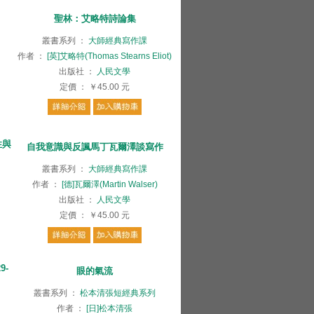
聖林：艾略特詩論集
叢書系列
：
大師經典寫作課
作者
：
[英]艾略特(Thomas Stearns Eliot)
出版社
：
人民文學
定價
：
￥45.00
元
性與
自我意識與反諷馬丁瓦爾澤談寫作
叢書系列
：
大師經典寫作課
作者
：
[德]瓦爾澤(Martin Walser)
出版社
：
人民文學
定價
：
￥45.00
元
9-
眼的氣流
叢書系列
：
松本清張短經典系列
作者
：
[日]松本清張