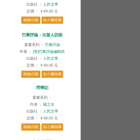
出版社
：
人民文學
定價
：
￥49.00
元
巴黎評論：出版人訪談
叢書系列
：
巴黎評論
作者
：
[美]巴黎評論編輯部
出版社
：
人民文學
定價
：
￥49.00
元
問學記
叢書系列
：
作者
：
揚之水
出版社
：
人民文學
定價
：
￥48.00
元