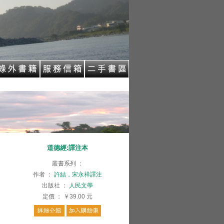
道德經:譯注本
叢書系列
：
作者
：
許結，宋永祥譯注
出版社
：
人民文學
定價
：
￥39.00
元