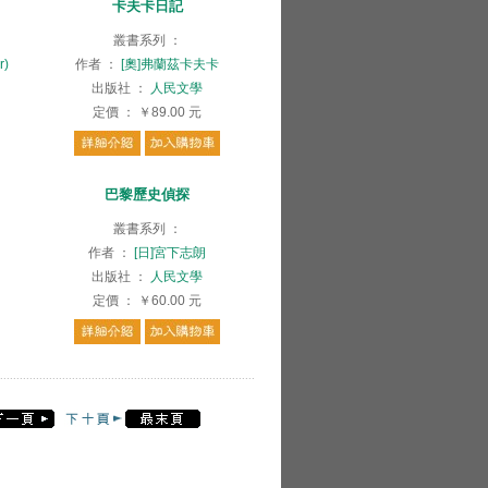
卡夫卡日記
叢書系列
：
r)
作者
：
[奧]弗蘭茲卡夫卡
出版社
：
人民文學
定價
：
￥89.00
元
巴黎歷史偵探
叢書系列
：
作者
：
[日]宮下志朗
出版社
：
人民文學
定價
：
￥60.00
元