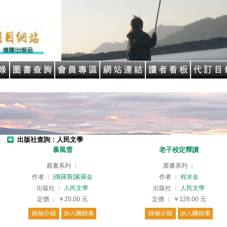
出版社查詢：人民文學
暴風雪
老子校定釋讀
叢書系列
：
叢書系列
：
作者
：
[俄羅斯]索羅金
作者
：
程水金
出版社
：
人民文學
出版社
：
人民文學
定價
：
￥20.00
元
定價
：
￥128.00
元