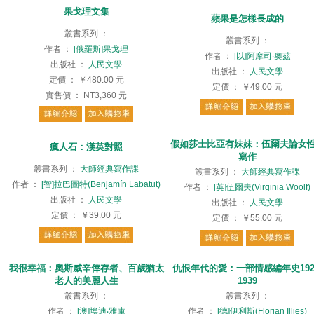
果戈理文集
蘋果是怎樣長成的
叢書系列
：
叢書系列
：
作者
：
[俄羅斯]果戈理
作者
：
[以]阿摩司‧奧茲
出版社
：
人民文學
出版社
：
人民文學
定價
：
￥480.00
元
定價
：
￥49.00
元
實售價
：
NT3,360
元
假如莎士比亞有妹妹：伍爾夫論女
瘋人石：漢英對照
寫作
叢書系列
：
大師經典寫作課
叢書系列
：
大師經典寫作課
作者
：
[智]拉巴圖特(Benjamín Labatut)
作者
：
[英]伍爾夫(Virginia Woolf)
出版社
：
人民文學
出版社
：
人民文學
定價
：
￥39.00
元
定價
：
￥55.00
元
我很幸福：奧斯威辛倖存者、百歲猶太
仇恨年代的愛：一部情感編年史192
老人的美麗人生
1939
叢書系列
：
叢書系列
：
作者
：
[澳]埃迪‧雅庫
作者
：
[德]伊利斯(Florian Illies)