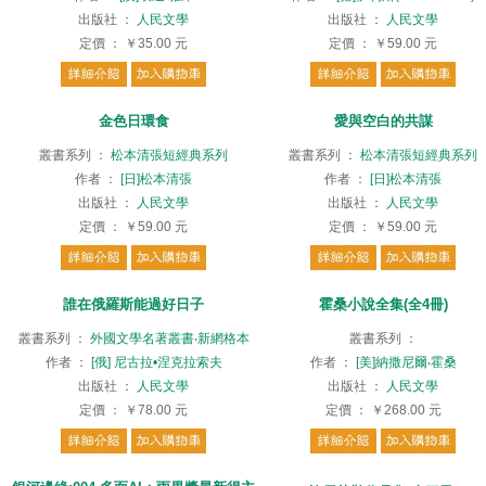
出版社
：
人民文學
出版社
：
人民文學
定價
：
￥35.00
元
定價
：
￥59.00
元
金色日環食
愛與空白的共謀
叢書系列
：
松本清張短經典系列
叢書系列
：
松本清張短經典系列
作者
：
[日]松本清張
作者
：
[日]松本清張
出版社
：
人民文學
出版社
：
人民文學
定價
：
￥59.00
元
定價
：
￥59.00
元
誰在俄羅斯能過好日子
霍桑小說全集(全4冊)
叢書系列
：
外國文學名著叢書‧新網格本
叢書系列
：
作者
：
[俄] 尼古拉•涅克拉索夫
作者
：
[美]納撒尼爾‧霍桑
出版社
：
人民文學
出版社
：
人民文學
定價
：
￥78.00
元
定價
：
￥268.00
元