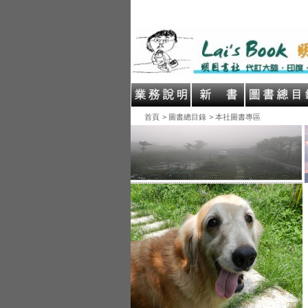
首頁
> 圖書總目錄
> 本社圖書專區