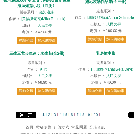
銀河邊緣:004 多面AI：雨果獎最新得主
施尼茨勒作品集(全三冊)
海涯短篇小說《血災》
叢書系列
：
叢書系列
：
銀河邊緣
作者
：
[奧]施尼茨勒(Arthur Schnitzle
作者
：
[美]雷斯尼克(Mike Resnick)
出版社
：
人民文學
出版社
：
人民文學
定價
：
￥189.00
元
定價
：
￥43.00
元
三生三世步生蓮：永生花(全2冊)
乳房故事集
叢書系列
：
叢書系列
：
作者
：
唐七
作者
：
[印]黛維(Mahasweta Devi)
出版社
：
人民文學
出版社
：
人民文學
定價
：
￥59.80
元
定價
：
￥49.00
元
1
2
3
4
5
6
7
8
9
10
首頁
|
網站導覽
|
計價方式
|
常見問題
|
分店資訊