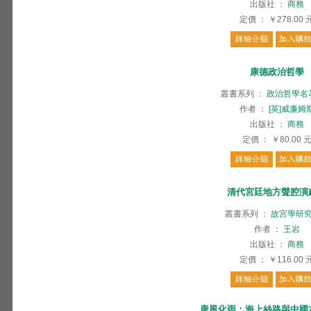
出版社
：
商務
定價
：
￥278.00
康德政治哲學
叢書系列
：
政治哲學名
作者
：
[英]威廉姆
出版社
：
商務
定價
：
￥80.00
清代宮廷地方聲腔演
叢書系列
：
故宮學研
作者
：
王岩
出版社
：
商務
定價
：
￥116.00
唐風化雨：海上絲路與中國