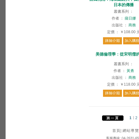
日本的傳播
叢書系列
：
作者
：
薩日娜
出版社
：
商務
定價
：
￥108.00
美德倫理學：從宋明儒
叢書系列
：
作者
：
黃勇
出版社
：
商務
定價
：
￥118.00
1
2
首頁
|
網站導覽
客服專線: 04-2631