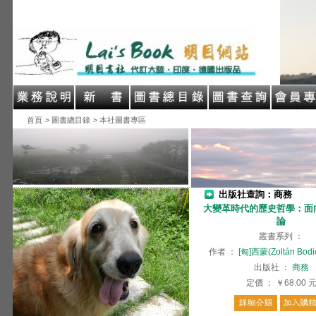
首頁
> 圖書總目錄
> 本社圖書專區
出版社查詢：商務
大變革時代的歷史哲學：面
論
叢書系列
：
作者
：
[匈]西蒙(Zoltán Bodi
出版社
：
商務
定價
：
￥68.00