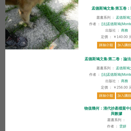
孟德斯鳩文集‧第五卷
叢書系列
：
孟德斯鳩
作者
：
[法]孟德斯鳩(Monte
出版社
：
商務
定價
：
￥140.00
孟德斯鳩文集‧第二卷：論法
叢書系列
：
孟德斯鳩
作者
：
[法]孟德斯鳩(Monte
出版社
：
商務
定價
：
￥256.00
物值幾何：清代抄產檔案中
與數據
叢書系列
：
作者
：
雲妍