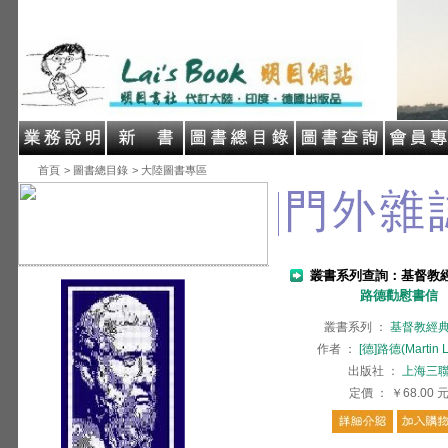
首頁
> 圖書總目錄
> 大陸圖書專區
叢書系列查詢：基督教
路德勸慰書信
叢書系列
：
基督教經
作者
：
[德]路德(Martin L
出版社
：
上海三
定價
：
￥68.00