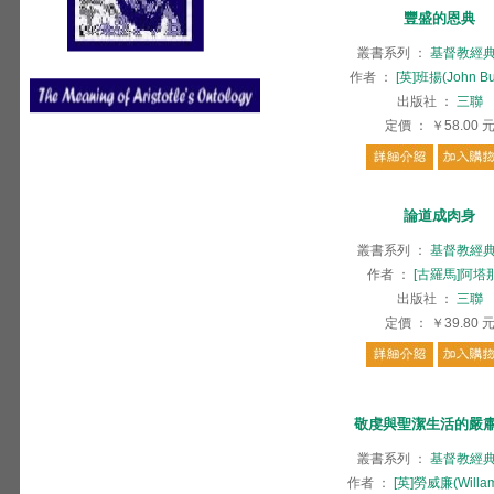
豐盛的恩典
叢書系列
：
基督教經
作者
：
[英]班揚(John Bu
出版社
：
三聯
定價
：
￥58.00
論道成肉身
叢書系列
：
基督教經
作者
：
[古羅馬]阿塔
出版社
：
三聯
定價
：
￥39.80
敬虔與聖潔生活的嚴
叢書系列
：
基督教經
作者
：
[英]勞威廉(Willam