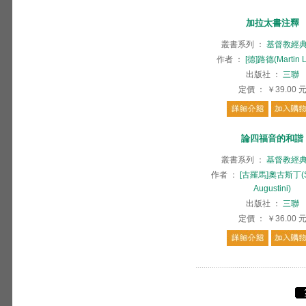
加拉太書注釋
叢書系列
：
基督教經
作者
：
[德]路德(Martin L
出版社
：
三聯
定價
：
￥39.00
論四福音的和諧
叢書系列
：
基督教經
作者
：
[古羅馬]奧古斯丁(S.
Augustini)
出版社
：
三聯
定價
：
￥36.00