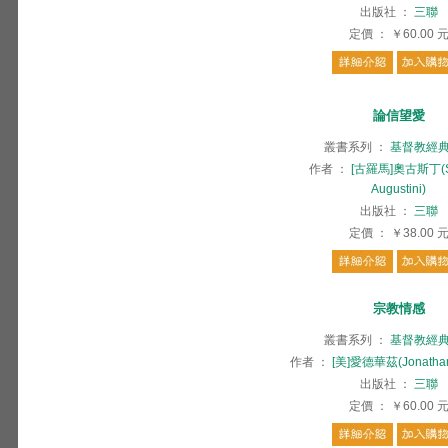
出版社
：
三聯
定價
：
￥60.00
論信望愛
叢書系列
：
基督教經
作者
：
[古羅馬]奧古斯丁(S.
Augustini)
出版社
：
三聯
定價
：
￥38.00
宗教情感
叢書系列
：
基督教經
作者
：
[美]愛德華茲(Jonathan
出版社
：
三聯
定價
：
￥60.00