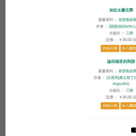
加拉太書注釋
叢書系列
：
基督教經
作者
：
[德]路德(Martin L
出版社
：
三聯
定價
：
￥39.00
論四福音的和諧
叢書系列
：
基督教經
作者
：
[古羅馬]奧古斯丁(S.
Augustini)
出版社
：
三聯
定價
：
￥36.00