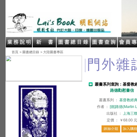
首頁
> 圖書總目錄
> 大陸圖書專區
叢書系列查詢：基督教
路德勸慰書信
叢書系列
：
基督教經
作者
：
[德]路德(Martin L
出版社
：
上海三
定價
：
￥68.00