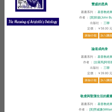
豐盛的恩典
叢書系列
：
基督教經
作者
：
[英]班揚(John Bu
出版社
：
三聯
定價
：
￥58.00
論道成肉身
叢書系列
：
基督教經
作者
：
[古羅馬]阿塔
出版社
：
三聯
定價
：
￥39.80
敬虔與聖潔生活的嚴
叢書系列
：
基督教經
作者
：
[英]勞威廉(Willam