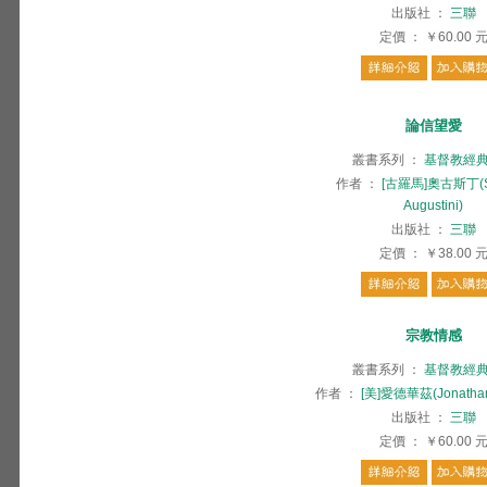
出版社
：
三聯
定價
：
￥60.00
論信望愛
叢書系列
：
基督教經
作者
：
[古羅馬]奧古斯丁(S.
Augustini)
出版社
：
三聯
定價
：
￥38.00
宗教情感
叢書系列
：
基督教經
作者
：
[美]愛德華茲(Jonathan
出版社
：
三聯
定價
：
￥60.00