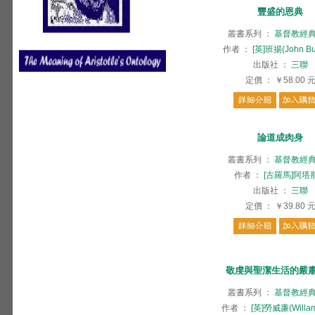
豐盛的恩典
叢書系列
：
基督教經
作者
：
[英]班揚(John Bu
出版社
：
三聯
定價
：
￥58.00
論道成肉身
叢書系列
：
基督教經
作者
：
[古羅馬]阿塔
出版社
：
三聯
定價
：
￥39.80
敬虔與聖潔生活的嚴
叢書系列
：
基督教經
作者
：
[英]勞威廉(Willam