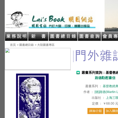
首頁
> 圖書總目錄
> 大陸圖書專區
叢書系列查詢：基督教
路德勸慰書信
叢書系列
：
基督教經
作者
：
[德]路德(Martin L
出版社
：
上海三
定價
：
￥68.00