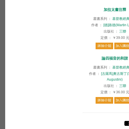
加拉太書注釋
叢書系列
：
基督教經
作者
：
[德]路德(Martin L
出版社
：
三聯
定價
：
￥39.00
論四福音的和諧
叢書系列
：
基督教經
作者
：
[古羅馬]奧古斯丁(S.
Augustini)
出版社
：
三聯
定價
：
￥36.00