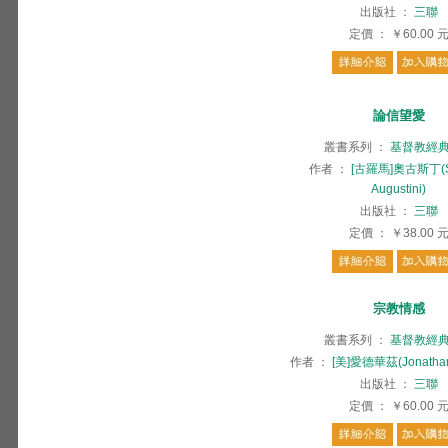
出版社
：
三聯
定價
：
￥60.00
論信望愛
叢書系列
：
基督教經
作者
：
[古羅馬]奧古斯丁(S.
Augustini)
出版社
：
三聯
定價
：
￥38.00
宗教情感
叢書系列
：
基督教經
作者
：
[美]愛德華茲(Jonathan
出版社
：
三聯
定價
：
￥60.00