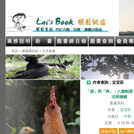
首頁
> 圖書總目錄
> 文史套書
作者查詢：定宜莊
「節」與「殉」：⼋旗制度
活與婚姻
叢書系列
：
作者
：
定宜莊
出版社
：
中華
定價
：
￥76.00