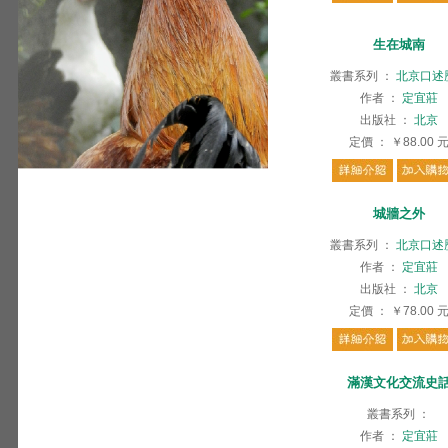
生在城南
叢書系列
：
北京口述
作者
：
定宜莊
出版社
：
北京
定價
：
￥88.00
城牆之外
叢書系列
：
北京口述
作者
：
定宜莊
出版社
：
北京
定價
：
￥78.00
滿漢文化交流史
叢書系列
：
作者
：
定宜莊