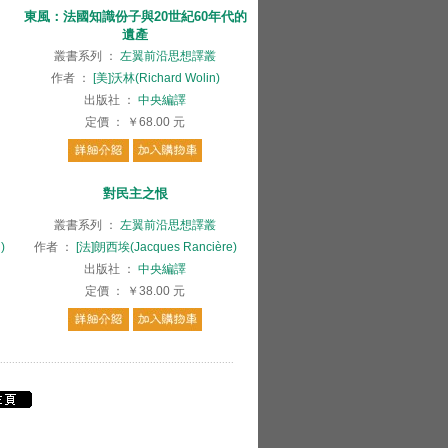
東風：法國知識份子與20世紀60年代的
遺產
叢書系列
：
左翼前沿思想譯叢
作者
：
[美]沃林(Richard Wolin)
出版社
：
中央編譯
定價
：
￥68.00
元
對民主之恨
叢書系列
：
左翼前沿思想譯叢
)
作者
：
[法]朗西埃(Jacques Rancière)
出版社
：
中央編譯
定價
：
￥38.00
元