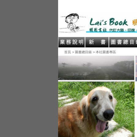
首頁
> 圖書總目錄
> 本社圖書專區