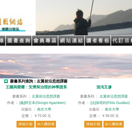
叢書系列查詢：左翼前沿思想譯叢
王國與榮耀：安濟與治理的神學譜系
混沌互滲
叢書系列
：
左翼前沿思想譯叢
叢書系列
：
左翼前沿思想譯叢
作者
：
[義]阿甘本(Giorgio Agamben)
作者
：
[法]加塔利(Félix Guattari)
出版社
：
南京大學
出版社
：
南京大學
定價
：
￥75.00
元
定價
：
￥38.00
元