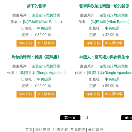
當下的哲學
哲學與政治之間謎一般的關係
叢書系列
：
左翼前沿思想譯叢
叢書系列
：
左翼前沿思想譯叢
作者
：
[法]巴迪歐(Alian Badiou)
作者
：
[法]巴迪歐(Alian Badiou)
出版社
：
中央編譯
出版社
：
中央編譯
定價
：
￥32.00
元
定價
：
￥32.00
元
剩餘的時間：解讀《羅馬書》
神聖人：至高權力與赤裸生命
叢書系列
：
左翼前沿思想譯叢
叢書系列
：
左翼前沿思想譯叢
作者
：
[義]阿甘本(Giorgio Agamben)
作者
：
[義]阿甘本(Giorgio Agamben
出版社
：
中央編譯
出版社
：
中央編譯
定價
：
￥42.00
元
定價
：
￥56.00
元
1
首頁
|
網站導覽
|
計價方式
|
常見問題
|
分店資訊