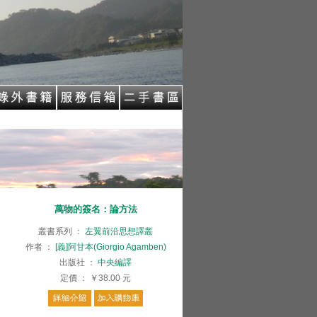
萬物的簽名：論方法
叢書系列
：
左翼前沿思想譯叢
作者
：
[義]阿甘本(Giorgio Agamben)
出版社
：
中央編譯
定價
：
￥38.00
元