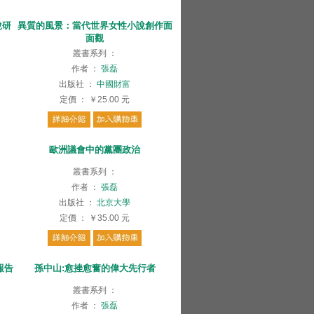
說研
異質的風景：當代世界女性小說創作面
面觀
叢書系列
：
作者
：
張磊
出版社
：
中國財富
定價
：
￥25.00
元
歐洲議會中的黨團政治
叢書系列
：
作者
：
張磊
出版社
：
北京大學
定價
：
￥35.00
元
報告
孫中山:愈挫愈奮的偉大先行者
叢書系列
：
作者
：
張磊