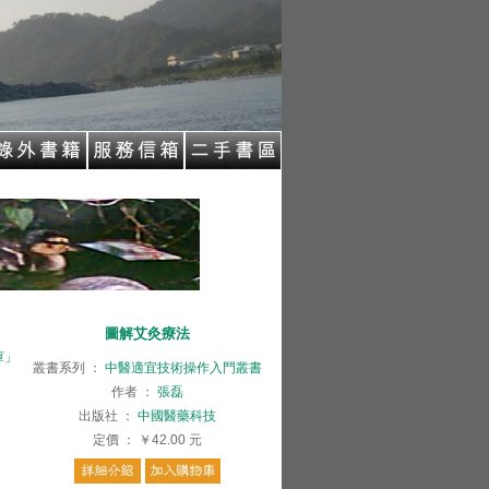
圖解艾灸療法
庫」
叢書系列
：
中醫適宜技術操作入門叢書
作者
：
張磊
出版社
：
中國醫藥科技
定價
：
￥42.00
元