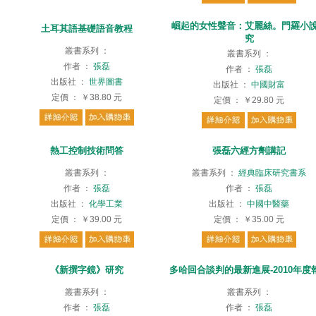
崛起的女性聲音：艾麗絲。門羅小
土耳其語基礎語音教程
究
叢書系列
：
叢書系列
：
作者
：
張磊
作者
：
張磊
出版社
：
世界圖書
出版社
：
中國財富
定價
：
￥38.80
元
定價
：
￥29.80
元
熱工控制技術問答
張磊六經方劑講記
叢書系列
：
叢書系列
：
經典臨床研究書系
作者
：
張磊
作者
：
張磊
出版社
：
化學工業
出版社
：
中國中醫藥
定價
：
￥39.00
元
定價
：
￥35.00
元
《新撰字鏡》研究
多哈回合談判的最新進展-2010年度
叢書系列
：
叢書系列
：
作者
：
張磊
作者
：
張磊