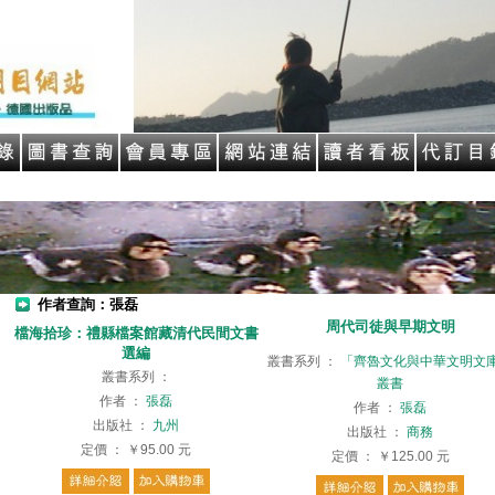
作者查詢：張磊
周代司徒與早期文明
檔海拾珍：禮縣檔案館藏清代民間文書
選編
叢書系列
：
「齊魯文化與中華文明文
叢書系列
：
叢書
作者
：
張磊
作者
：
張磊
出版社
：
九州
出版社
：
商務
定價
：
￥95.00
元
定價
：
￥125.00
元