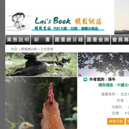
首頁
> 圖書總目錄
> 文史套書
作者查詢：張辛
禮與禮器：中國古
叢書系列
：
北京
作者
：
出版社
：
定價
：
￥9