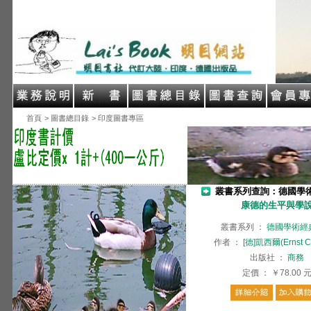
首頁
> 圖書總目錄
> 印度圖書專區
叢書系列查詢：德國學
康德的生平與學
叢書系列
：
德國學術經
作者
：
[德]凱西爾(Ernst Ca
出版社
：
商務
定價
：
￥78.00