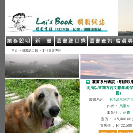
首頁
> 圖書總目錄
> 本社圖書專區
叢書系列查詢：明清以
明清以來閩方言文獻集成‧第
冊)
叢書系列
：
明清以來閩方
作者
：
馬重奇
出版社
：
商務
定價
：
￥5,000.00
實售價
：
NT22,500