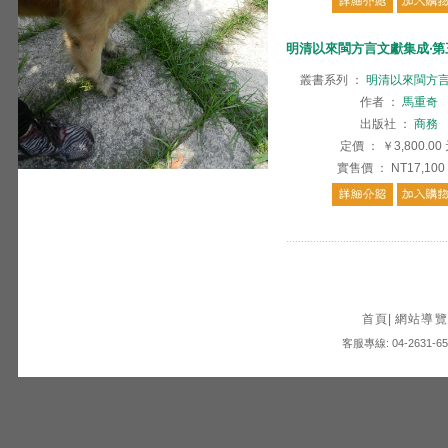
明清以來閩方言文獻集成‧第三
叢書系列
：
明清以來閩方
作者
：
馬重奇
出版社
：
商務
定價
：
￥3,800.00
實售價
：
NT17,100
首頁
|
網站導覽
客服專線: 04-2631