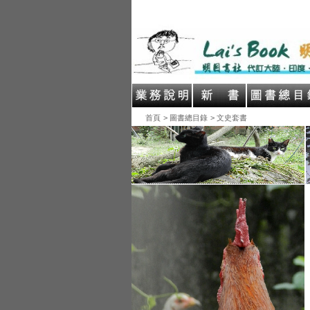
首頁
> 圖書總目錄
> 文史套書