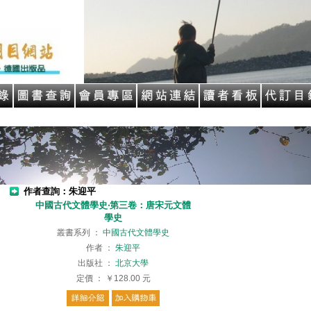
作者查詢：朱迎平
中國古代文體學史‧第三卷：唐宋元文體
學史
叢書系列
：
中國古代文體學史
作者
：
朱迎平
出版社
：
北京大學
定價
：
￥128.00
元