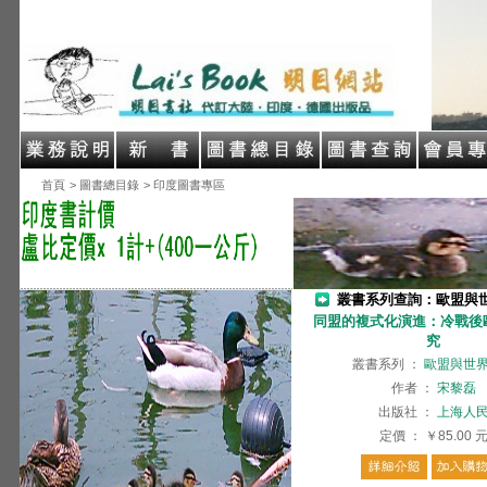
首頁
> 圖書總目錄
> 印度圖書專區
叢書系列查詢：歐盟與
同盟的複式化演進：冷戰後
究
叢書系列
：
歐盟與世
作者
：
宋黎磊
出版社
：
上海人
定價
：
￥85.00