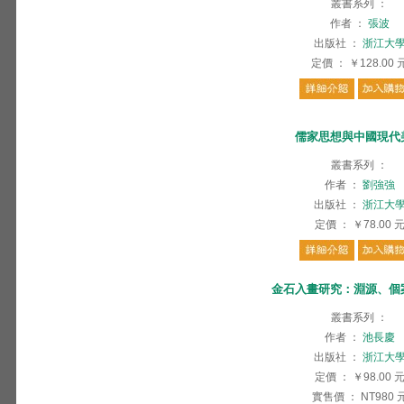
叢書系列
：
作者
：
張波
出版社
：
浙江大
定價
：
￥128.00
儒家思想與中國現代
叢書系列
：
作者
：
劉強強
出版社
：
浙江大
定價
：
￥78.00
金石入畫研究：淵源、個
叢書系列
：
作者
：
池長慶
出版社
：
浙江大
定價
：
￥98.00
實售價
：
NT980