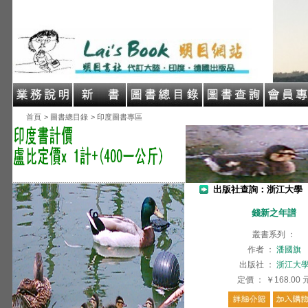
首頁
> 圖書總目錄
> 印度圖書專區
出版社查詢：浙江大學
錢新之年譜
叢書系列
：
作者
：
潘國旗
出版社
：
浙江大
定價
：
￥168.00