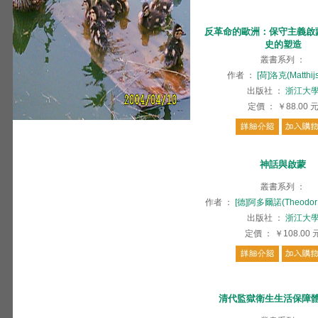
反革命的歐洲：保守主義啟
史的塑造
叢書系列
：
作者
：
[荷]洛克(Matthijs
出版社
：
浙江大
定價
：
￥88.00
神話與啟蒙
叢書系列
：
作者
：
[德]阿多爾諾(Theodor W
出版社
：
浙江大
定價
：
￥108.00
清代監獄衛生生活保障