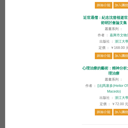
近世通儒：紀念沈曾植逝世1
術研討會論文集
叢書系列
：
作者
：
嘉興市文物
出版社
：
浙江大
定價
：
￥168.00
心理治療的藝術：精神分析
理治療
叢書系列
：
作者
：
[法]馬塞多(Heitor O'
Macedo)
出版社
：
浙江大
定價
：
￥72.00