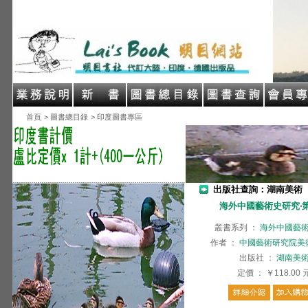
首頁
> 圖書總目錄
> 印度圖書專區
出版社查詢：湖南美術
海外中國藝術史研究‧
叢書系列
：
海外中國藝
作者
：
中國藝術研究院美
出版社
：
湖南美
定價
：
￥118.00