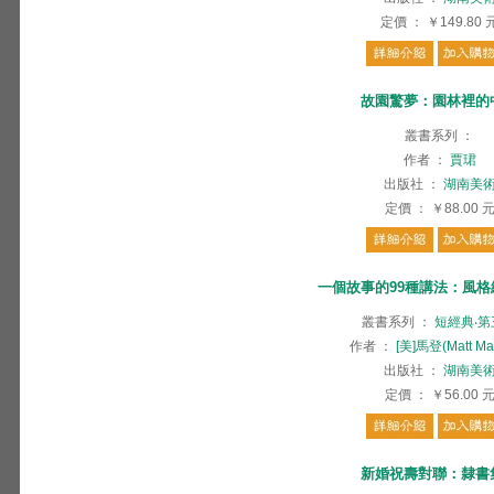
定價
：
￥149.80
故園驚夢：園林裡的
叢書系列
：
作者
：
賈珺
出版社
：
湖南美
定價
：
￥88.00
一個故事的99種講法：風
叢書系列
：
短經典‧
作者
：
[美]馬登(Matt Ma
出版社
：
湖南美
定價
：
￥56.00
新婚祝壽對聯：隸書