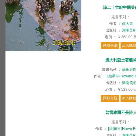
論二十世紀中國美
叢書系列
：
作者
：
邵大箴
出版社
：
湖南美
定價
：
￥268.00
澳大利亞土著藝
叢書系列
：
藝術與
作者
：
[澳]墨菲(Howard M
出版社
：
湖南美
定價
：
￥128.00
普雷維爾不是詩
叢書系列
：
作者
：
[法]布里(Hervé Bo
出版社
：
湖南美