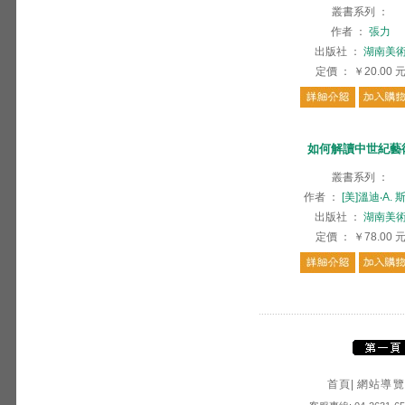
叢書系列
：
作者
：
張力
出版社
：
湖南美
定價
：
￥20.00
如何解讀中世紀藝
叢書系列
：
作者
：
[美]溫迪‧A. 
出版社
：
湖南美
定價
：
￥78.00
首頁
|
網站導覽