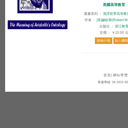
美國高等教育
叢書系列
：
漢譯世界高等教
作者
：
[美]赫欽斯(Robert M.
出版社
：
浙江教
定價
：
￥10.00
首頁
|
網站導覽
客服專線: 04-2631