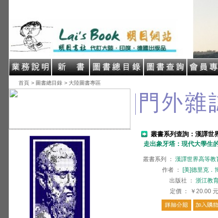
首頁
> 圖書總目錄
> 大陸圖書專區
叢書系列查詢：漢譯世
走出象牙塔：現代大學生
叢書系列
：
漢譯世界高等教
作者
：
[美]德里克．
出版社
：
浙江教
定價
：
￥20.00