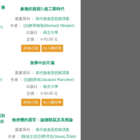
》導
象徵的貧困1:超工業時代
叢書系列
：
當代激進思想家譯叢
作者
：
[法]斯蒂格勒(Bernard Stiegler)
h)
出版社
：
南京大學
定價
：
￥45.00
元
美學中的不滿
叢書系列
：
當代激進思想家譯叢
)
作者
：
[法]朗西埃(Jacques Rancière)
出版社
：
南京大學
定價
：
￥40.00
元
思和
無身體的器官：論德勒茲及其推論
《自
叢書系列
：
當代激進思想家譯叢
作者
：
[斯洛文尼亞]齊澤克(Slavoj Žižek)