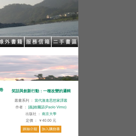
卷
笑話與創新行動：一種改變的邏輯
叢書系列
：
當代激進思想家譯叢
作者
：
[義]維爾諾(Paolo Virno)
出版社
：
南京大學
定價
：
￥40.00
元