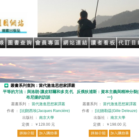
叢書系列查詢：當代激進思想家譯叢
平等的方法：與洛朗·讓皮耶爾和多克‧扎
反俄狄浦斯：資本主義與精神分裂(
布尼揚的訪談
一)
叢書系列
：
當代激進思想家譯叢
叢書系列
：
當代激進思想家譯叢
作者
：
[法]朗西埃(Jacques Rancière)
作者
：
[法]德勒茲(Gille Deleuze)
出版社
：
南京大學
出版社
：
南京大學
定價
：
￥128.00
元
定價
：
￥198.00
元