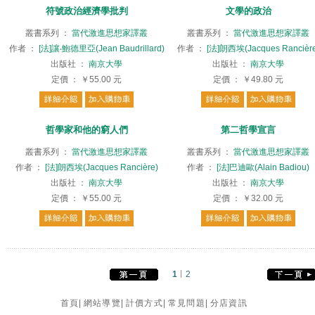
符號政治經濟學批判
文學的政治
叢書系列
：
當代激進思想家譯叢
叢書系列
：
當代激進思想家譯叢
作者
：
[法]讓‧鮑德里亞(Jean Baudrillard)
作者
：
[法]朗西埃(Jacques Rancière
出版社
：
南京大學
出版社
：
南京大學
定價
：
￥55.00
元
定價
：
￥49.80
元
哲學家和他的窮人們
第二哲學宣言
叢書系列
：
當代激進思想家譯叢
叢書系列
：
當代激進思想家譯叢
作者
：
[法]朗西埃(Jacques Rancière)
作者
：
[法]巴迪歐(Alain Badiou)
出版社
：
南京大學
出版社
：
南京大學
定價
：
￥55.00
元
定價
：
￥32.00
元
1
2
首頁
|
網站導覽
|
計價方式
|
常見問題
|
分店資訊