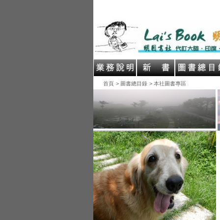
首頁
> 圖書總目錄
> 本社圖書專區