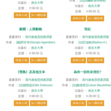
作者
：
[法]貝爾納‧斯蒂格勒
出版社
：
南京大學
出版社
：
南京大學
定價
：
￥58.00
元
定價
：
￥69.00
元
敞開：人與動物
世紀
叢書系列
：
當代激進思想家譯叢
叢書系列
：
當代激進思想家譯叢
作者
：
[義]阿甘本(Giorgio Agamben)
作者
：
[法]巴迪歐(Badiou A.)
出版社
：
南京大學
出版社
：
南京大學
定價
：
￥38.00
元
定價
：
￥58.00
元
《荒島》及其他文本
為何一切尚未消失?
叢書系列
：
當代激進思想家譯叢
叢書系列
：
當代激進思想家譯叢
作者
：
[法]德勒茲(Gille Deleuze)
作者
：
[法]鮑德里亞(Jean Baudrillar
出版社
：
南京大學
出版社
：
南京大學
定價
：
￥98.00
元
定價
：
￥28.00
元