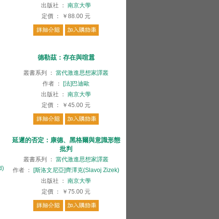
出版社
：
南京大學
定價
：
￥88.00
元
德勒茲：存在與喧囂
叢書系列
：
當代激進思想家譯叢
作者
：
[法]巴迪歐
出版社
：
南京大學
定價
：
￥45.00
元
延遲的否定：康德、黑格爾與意識形態
批判
叢書系列
：
當代激進思想家譯叢
d)
作者
：
[斯洛文尼亞]齊澤克(Slavoj Zizek)
出版社
：
南京大學
定價
：
￥75.00
元