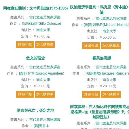
政治經濟學批判：馬克思《資本論
兩種瘋狂體制：文本與訪談(1975-1995)
論
叢書系列
：
當代激進思想家譯叢
叢書系列
：
當代激進思想家譯叢
作者
：
[法]德勒茲(Gille Deleuze)
作者
：
[德]海因里希(Michael Heinric
出版社
：
南京大學
出版社
：
南京大學
定價
：
￥98.00
元
定價
：
￥55.00
元
散文的理念
審美無意識
叢書系列
：
當代激進思想家譯叢
叢書系列
：
當代激進思想家譯叢
作者
：
[義]阿甘本(Giorgio Agamben)
作者
：
[法]朗西埃(Jacques Rancière
出版社
：
南京大學
出版社
：
南京大學
定價
：
￥35.00
元
定價
：
￥28.00
元
南京課程：在人類紀時代閱讀馬克
語言與死亡：否定之地
恩格斯--從《德意志意識形態》到
然辯證法》
叢書系列
：
當代激進思想家譯叢
叢書系列
：
當代激進思想家譯叢
作者
：
[義]阿甘本