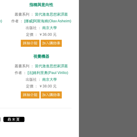
指稱與意向性
叢書系列
：
當代激進思想家譯叢
)
作者
：
[挪威]阿斯海姆(Olav Asheim)
出版社
：
南京大學
定價
：
￥36.00
元
視覺機器
叢書系列
：
當代激進思想家譯叢
作者
：
[法]維利里奧(Paul Virilio)
出版社
：
南京大學
定價
：
￥38.00
元