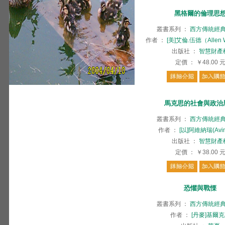
黑格爾的倫理思
叢書系列
：
西方傳統經
作者
：
[美]艾倫.伍德（Allen 
出版社
：
智慧財產
定價
：
￥48.00
馬克思的社會與政治
叢書系列
：
西方傳統經
作者
：
[以]阿維納瑞(Avine
出版社
：
智慧財產
定價
：
￥38.00
恐懼與戰慄
叢書系列
：
西方傳統經
作者
：
[丹麥]基爾