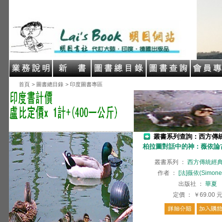
首頁
> 圖書總目錄
> 印度圖書專區
叢書系列查詢：西方傳
柏拉圖對話中的神：薇依論
叢書系列
：
西方傳統經
作者
：
[法]薇依(Simone 
出版社
：
華夏
定價
：
￥69.00