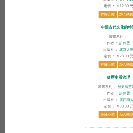
定價
：
￥12.80
中國古代文化的特
叢書系列
：
作者
：
許倬雲
出版社
：
北京大
定價
：
￥28.00
從歷史看管理
叢書系列
：
歷史智慧
作者
：
許倬雲
出版社
：
廣西師
定價
：
￥38.00