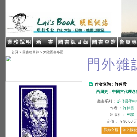
首頁
> 圖書總目錄
> 大陸圖書專區
作者查詢：許倬雲
西周史：中國古代理念
叢書系列
：
許倬雲學術
作者
：
許倬雲
出版社
：
三聯
定價
：
￥90.00