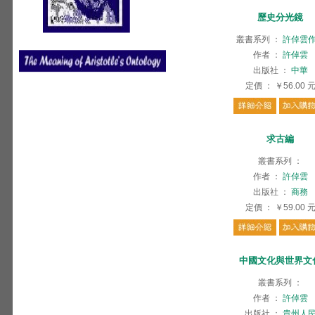
歷史分光鏡
叢書系列
：
許倬雲
作者
：
許倬雲
出版社
：
中華
定價
：
￥56.00
求古編
叢書系列
：
作者
：
許倬雲
出版社
：
商務
定價
：
￥59.00
中國文化與世界文
叢書系列
：
作者
：
許倬雲
出版社
：
貴州人