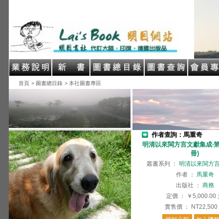
首頁
> 圖書總目錄
> 本社圖書專區
作者查詢：馬重奇
明清以來閩方言文獻集成‧第
冊)
叢書系列
：
明清以來閩方
作者
：
馬重奇
出版社
：
商務
定價
：
￥5,000.00
實售價
：
NT22,500