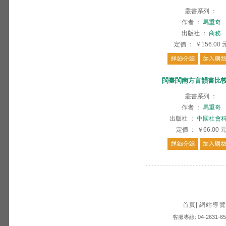
叢書系列
：
作者
：
馬重奇
出版社
：
商務
定價
：
￥156.00
閩臺閩南方言韻書比
叢書系列
：
作者
：
馬重奇
出版社
：
中國社會
定價
：
￥66.00
首頁
|
網站導覽
客服專線: 04-2631