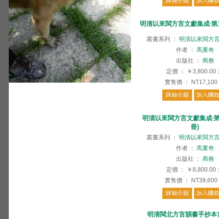
明清以來閩方言文獻集成‧第三
叢書系列
：
明清以來閩方
作者
：
馬重奇
出版社
：
商務
定價
：
￥3,800.00
實售價
：
NT17,100
明清以來閩方言文獻集成‧第
冊)
叢書系列
：
明清以來閩方
作者
：
馬重奇
出版社
：
商務
定價
：
￥8,800.00
實售價
：
NT39,600
明清閩北方言韻書手抄本