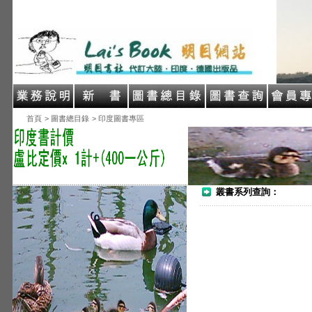
首頁
> 圖書總目錄
> 印度圖書專區
叢書系列查詢：