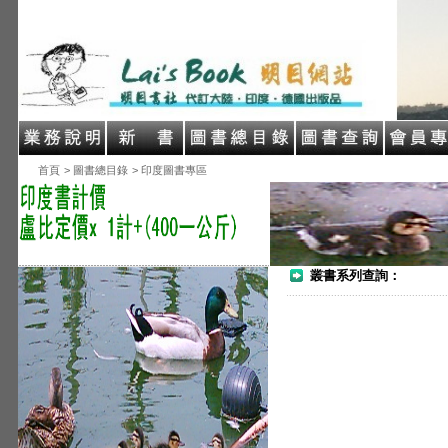
首頁
> 圖書總目錄
> 印度圖書專區
叢書系列查詢：