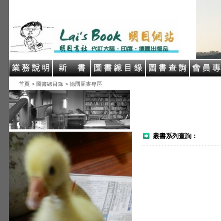
首頁
> 圖書總目錄
> 德國圖書專區
叢書系列查詢：