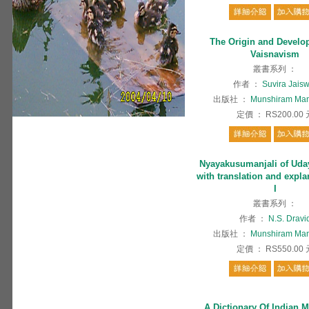
The Origin and Develo
Vaisnavism
叢書系列
：
作者
：
Suvira Jais
出版社
：
Munshiram Man
定價
：
RS200.00
Nyayakusumanjali of Uda
with translation and expla
I
叢書系列
：
作者
：
N.S. Dravi
出版社
：
Munshiram Man
定價
：
RS550.00
A Dictionary Of Indian 