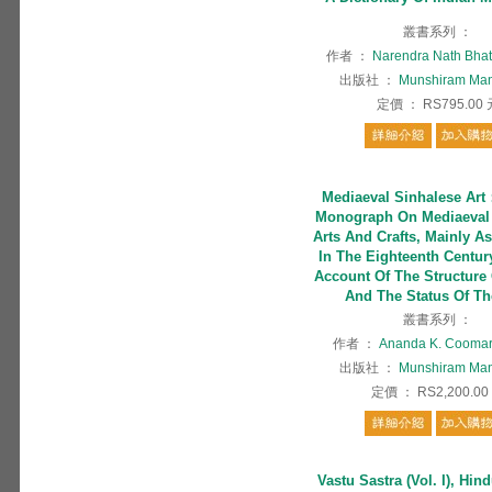
叢書系列
：
作者
：
Narendra Nath Bhat
出版社
：
Munshiram Man
定價
：
RS795.00
Mediaeval Sinhalese Ar
Monograph On Mediaeval 
Arts And Crafts, Mainly A
In The Eighteenth Centur
Account Of The Structure 
And The Status Of Th
叢書系列
：
作者
：
Ananda K. Cooma
出版社
：
Munshiram Man
定價
：
RS2,200.00
Vastu Sastra (Vol. I), Hin