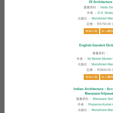
Of Architecture
叢書系列
：
Vastu Sa
作者
：
D.N. Shukl
出版社
：
Munshiram Man
定價
：
RS750.00
English-Sanskrit Dict
叢書系列
：
作者
：
Sir Monier Monier
出版社
：
Munshiram Man
定價
：
RS600.00
Indian Architecture：Acc
Manasara-Silpasa
叢書系列
：
Manasara Series
作者
：
Prasanna Kumar 
出版社
：
Munshiram Man