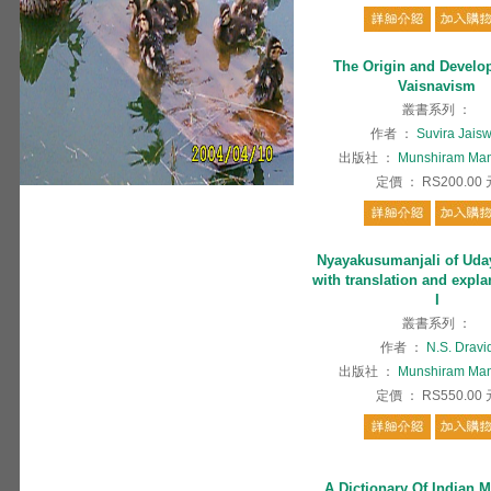
The Origin and Develo
Vaisnavism
叢書系列
：
作者
：
Suvira Jais
出版社
：
Munshiram Man
定價
：
RS200.00
Nyayakusumanjali of Uda
with translation and expla
I
叢書系列
：
作者
：
N.S. Dravi
出版社
：
Munshiram Man
定價
：
RS550.00
A Dictionary Of Indian 