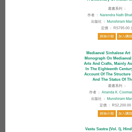
叢書系列
：
作者
：
Narendra Nath Bhat
出版社
：
Munshiram Man
定價
：
RS795.00
Mediaeval Sinhalese Ar
Monograph On Mediaeval 
Arts And Crafts, Mainly A
In The Eighteenth Centur
Account Of The Structure 
And The Status Of Th
叢書系列
：
作者
：
Ananda K. Cooma
出版社
：
Munshiram Man
定價
：
RS2,200.00
Vastu Sastra (Vol. I), Hin