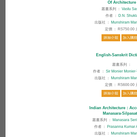
Of Architecture
叢書系列
：
Vastu Sa
作者
：
D.N. Shukl
出版社
：
Munshiram Man
定價
：
RS750.00
English-Sanskrit Dict
叢書系列
：
作者
：
Sir Monier Monier
出版社
：
Munshiram Man
定價
：
RS600.00
Indian Architecture：Acc
Manasara-Silpasa
叢書系列
：
Manasara Series
作者
：
Prasanna Kumar 
出版社
：
Munshiram Man