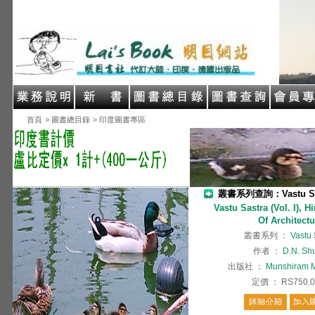
首頁
> 圖書總目錄
> 印度圖書專區
叢書系列查詢：Vastu Sa
Vastu Sastra (Vol. I), 
Of Architect
叢書系列
：
Vastu 
作者
：
D.N. Sh
出版社
：
Munshiram M
定價
：
RS750.