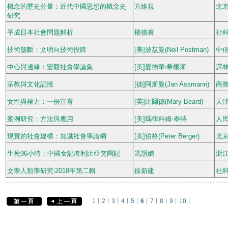
概念的歷史分量：近代中國思想的概念史
方維規
北
研究
平成日本社會問題解析
楊德睿
社
技術壟斷：文明向技術投降
[美]波茲曼(Neil Postman)
中
中心與邊緣：宏觀社會學論集
[美]愛德華‧希爾斯
譯
宗教與文化記憶
[德]阿斯曼(Jan Assmann)
商
女性與權力：一份宣言
[英]比爾德(Mary Beard)
天
案例研究：方法與應用
[美]瑪律科姆·泰特
人
現實的社會建構：知識社會學論綱
[美]伯格(Peter Berger)
北
生死96小時：中國女記者利比亞突圍記
馮韻嫻
浙
文學人類學研究‧2018年第二輯
徐新建
社
1
2
3
4
5
6
7
8
9
10