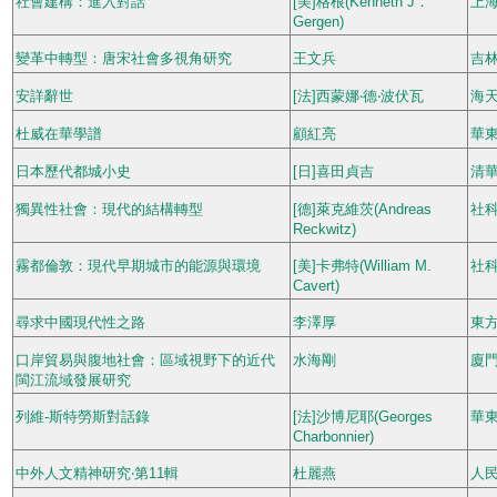
社會建構：進入對話
[美]格根(Kenneth J．
上
Gergen)
變革中轉型：唐宋社會多視角研究
王文兵
吉
安詳辭世
[法]西蒙娜‧德‧波伏瓦
海
杜威在華學譜
顧紅亮
華
日本歷代都城小史
[日]喜田貞吉
清
獨異性社會：現代的結構轉型
[德]萊克維茨(Andreas
社
Reckwitz)
霧都倫敦：現代早期城市的能源與環境
[美]卡弗特(William M.
社
Cavert)
尋求中國現代性之路
李澤厚
東
口岸貿易與腹地社會：區域視野下的近代
水海剛
廈
閩江流域發展研究
列維-斯特勞斯對話錄
[法]沙博尼耶(Georges
華
Charbonnier)
中外人文精神研究‧第11輯
杜麗燕
人