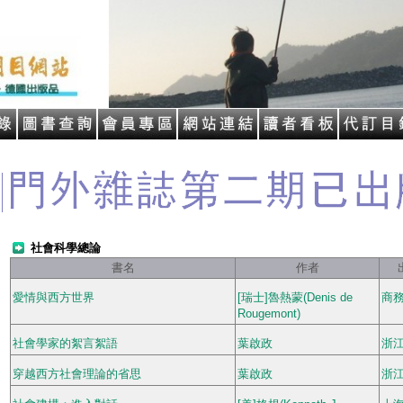
社會科學總論
書名
作者
愛情與西方世界
[瑞士]魯熱蒙(Denis de
商
Rougemont)
社會學家的絮言絮語
葉啟政
浙
穿越西方社會理論的省思
葉啟政
浙